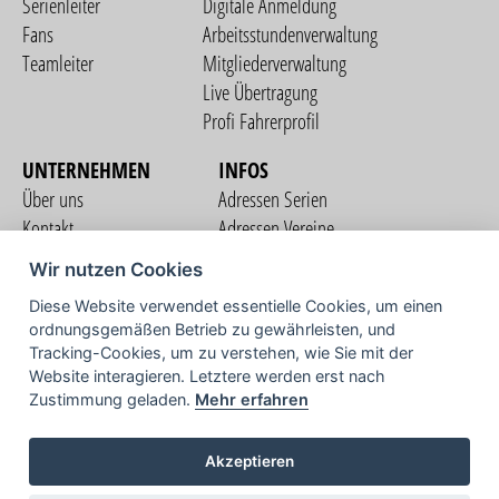
Serienleiter
Digitale Anmeldung
Fans
Arbeitsstundenverwaltung
Teamleiter
Mitgliederverwaltung
Live Übertragung
Profi Fahrerprofil
UNTERNEHMEN
INFOS
Über uns
Adressen Serien
Kontakt
Adressen Vereine
Nutzungsbedingungen
Adressen Teams
Wir nutzen Cookies
Datenschutzerklärung
Streckenverzeichnis
Diese Website verwendet essentielle Cookies, um einen
Impressum
ordnungsgemäßen Betrieb zu gewährleisten, und
COMMUNITY
Tracking-Cookies, um zu verstehen, wie Sie mit der
Website interagieren. Letztere werden erst nach
Zustimmung geladen.
Mehr erfahren
TV
Akzeptieren