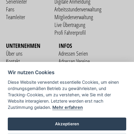
Serienleiter
Digitale Anmeldung
Fans
Arbeitsstundenverwaltung
Teamleiter
Mitgliederverwaltung
Live Übertragung
Profi Fahrerprofil
UNTERNEHMEN
INFOS
Über uns
Adressen Serien
Kontakt
Adressen Vereine
Nutzungsbedingungen
Adressen Teams
Wir nutzen Cookies
Datenschutzerklärung
Streckenverzeichnis
Diese Website verwendet essentielle Cookies, um einen
Impressum
ordnungsgemäßen Betrieb zu gewährleisten, und
COMMUNITY
Tracking-Cookies, um zu verstehen, wie Sie mit der
Website interagieren. Letztere werden erst nach
Zustimmung geladen.
Mehr erfahren
TV
Akzeptieren