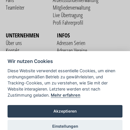
Fans
Arbeitsstundenverwaltung
Teamleiter
Mitgliederverwaltung
Live Übertragung
Profi Fahrerprofil
UNTERNEHMEN
INFOS
Über uns
Adressen Serien
Kontakt
Adressen Vereine
Nutzungsbedingungen
Adressen Teams
Wir nutzen Cookies
Datenschutzerklärung
Streckenverzeichnis
Diese Website verwendet essentielle Cookies, um einen
Impressum
ordnungsgemäßen Betrieb zu gewährleisten, und
COMMUNITY
Tracking-Cookies, um zu verstehen, wie Sie mit der
Website interagieren. Letztere werden erst nach
Zustimmung geladen.
Mehr erfahren
TV
Akzeptieren
Einstellungen