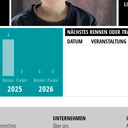
L
NÄCHSTES RENNEN ODER TR
4
DATUM
VERANSTALTUNG
0
0
0
Rennen
Punkte
Rennen
Punkte
2025
2026
UNTERNEHMEN
erzeichnis
Über uns