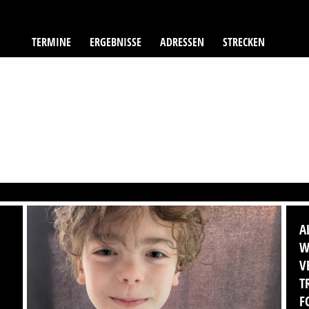
TERMINE
ERGEBNISSE
ADRESSEN
STRECKEN
A
W
V
T
F