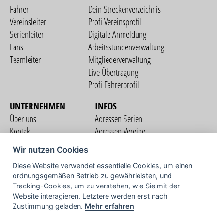
Fahrer
Dein Streckenverzeichnis
Vereinsleiter
Profi Vereinsprofil
Serienleiter
Digitale Anmeldung
Fans
Arbeitsstundenverwaltung
Teamleiter
Mitgliederverwaltung
Live Übertragung
Profi Fahrerprofil
UNTERNEHMEN
INFOS
Über uns
Adressen Serien
Kontakt
Adressen Vereine
Nutzungsbedingungen
Adressen Teams
Wir nutzen Cookies
Datenschutzerklärung
Streckenverzeichnis
Diese Website verwendet essentielle Cookies, um einen
Impressum
COMMUNITY
ordnungsgemäßen Betrieb zu gewährleisten, und
Tracking-Cookies, um zu verstehen, wie Sie mit der
Website interagieren. Letztere werden erst nach
Zustimmung geladen.
Mehr erfahren