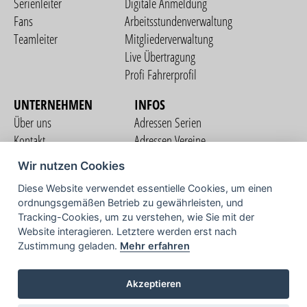
Serienleiter
Digitale Anmeldung
Fans
Arbeitsstundenverwaltung
Teamleiter
Mitgliederverwaltung
Live Übertragung
Profi Fahrerprofil
UNTERNEHMEN
INFOS
Über uns
Adressen Serien
Kontakt
Adressen Vereine
Nutzungsbedingungen
Adressen Teams
Wir nutzen Cookies
Datenschutzerklärung
Streckenverzeichnis
Diese Website verwendet essentielle Cookies, um einen
Impressum
ordnungsgemäßen Betrieb zu gewährleisten, und
COMMUNITY
Tracking-Cookies, um zu verstehen, wie Sie mit der
Website interagieren. Letztere werden erst nach
Zustimmung geladen.
Mehr erfahren
TV
Akzeptieren