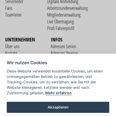
Serienleiter
Digitale Anmeldung
Fans
Arbeitsstundenverwaltung
Teamleiter
Mitgliederverwaltung
Live Übertragung
Profi Fahrerprofil
UNTERNEHMEN
INFOS
Über uns
Adressen Serien
Kontakt
Adressen Vereine
Nutzungsbedingungen
Adressen Teams
Wir nutzen Cookies
Datenschutzerklärung
Streckenverzeichnis
Diese Website verwendet essentielle Cookies, um einen
Impressum
ordnungsgemäßen Betrieb zu gewährleisten, und
COMMUNITY
Tracking-Cookies, um zu verstehen, wie Sie mit der
Website interagieren. Letztere werden erst nach
Zustimmung geladen.
Mehr erfahren
TV
Akzeptieren