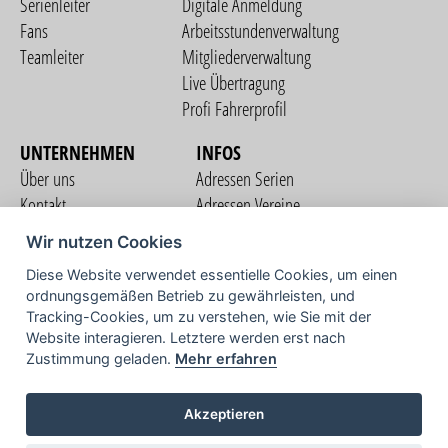
Serienleiter
Digitale Anmeldung
Fans
Arbeitsstundenverwaltung
Teamleiter
Mitgliederverwaltung
Live Übertragung
Profi Fahrerprofil
UNTERNEHMEN
INFOS
Über uns
Adressen Serien
Kontakt
Adressen Vereine
Nutzungsbedingungen
Adressen Teams
Wir nutzen Cookies
Datenschutzerklärung
Streckenverzeichnis
Diese Website verwendet essentielle Cookies, um einen
Impressum
ordnungsgemäßen Betrieb zu gewährleisten, und
COMMUNITY
Tracking-Cookies, um zu verstehen, wie Sie mit der
Website interagieren. Letztere werden erst nach
Zustimmung geladen.
Mehr erfahren
TV
Akzeptieren