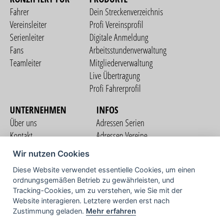
Fahrer
Dein Streckenverzeichnis
Vereinsleiter
Profi Vereinsprofil
Serienleiter
Digitale Anmeldung
Fans
Arbeitsstundenverwaltung
Teamleiter
Mitgliederverwaltung
Live Übertragung
Profi Fahrerprofil
UNTERNEHMEN
INFOS
Über uns
Adressen Serien
Kontakt
Adressen Vereine
Nutzungsbedingungen
Adressen Teams
Wir nutzen Cookies
Datenschutzerklärung
Streckenverzeichnis
Diese Website verwendet essentielle Cookies, um einen
Impressum
ordnungsgemäßen Betrieb zu gewährleisten, und
COMMUNITY
Tracking-Cookies, um zu verstehen, wie Sie mit der
Website interagieren. Letztere werden erst nach
Zustimmung geladen.
Mehr erfahren