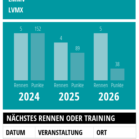
LVMX
5
152
5
4
89
38
Rennen
Punkte
Rennen
Punkte
Rennen
Punkte
2024
2025
2026
NÄCHSTES RENNEN ODER TRAINING
DATUM
VERANSTALTUNG
ORT