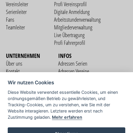
Vereinsleiter
Profi Vereinsprofil
Serienleiter
Digitale Anmeldung
Fans
Arbeitsstundenverwaltung
Teamleiter
Mitgliederverwaltung
Live Übertragung
Profi Fahrerprofil
UNTERNEHMEN
INFOS
Über uns
Adressen Serien
Kontakt
Adressen Vereine
Nutzungsbedingungen
Adressen Teams
Wir nutzen Cookies
Datenschutzerklärung
Streckenverzeichnis
Diese Website verwendet essentielle Cookies, um einen
Impressum
COMMUNITY
ordnungsgemäßen Betrieb zu gewährleisten, und
Tracking-Cookies, um zu verstehen, wie Sie mit der
Website interagieren. Letztere werden erst nach
Zustimmung geladen.
Mehr erfahren
TV