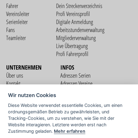
Fahrer
Dein Streckenverzeichnis
Vereinsleiter
Profi Vereinsprofil
Serienleiter
Digitale Anmeldung
Fans
Arbeitsstundenverwaltung
Teamleiter
Mitgliederverwaltung
Live Übertragung
Profi Fahrerprofil
UNTERNEHMEN
INFOS
Über uns
Adressen Serien
Kontakt
Adressen Vereine
Nutzungsbedingungen
Adressen Teams
Wir nutzen Cookies
Datenschutzerklärung
Streckenverzeichnis
Diese Website verwendet essentielle Cookies, um einen
Impressum
COMMUNITY
ordnungsgemäßen Betrieb zu gewährleisten, und
Tracking-Cookies, um zu verstehen, wie Sie mit der
Website interagieren. Letztere werden erst nach
Zustimmung geladen.
Mehr erfahren