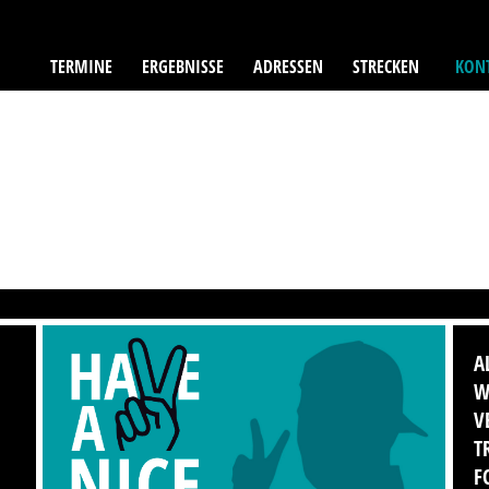
TERMINE
ERGEBNISSE
ADRESSEN
STRECKEN
KONT
A
W
V
T
F