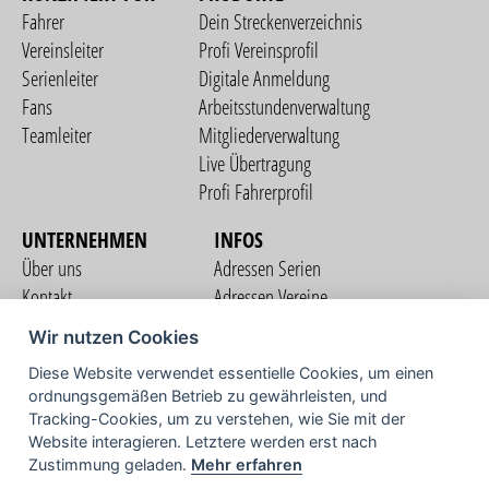
Fahrer
Dein Streckenverzeichnis
Vereinsleiter
Profi Vereinsprofil
Serienleiter
Digitale Anmeldung
Fans
Arbeitsstundenverwaltung
Teamleiter
Mitgliederverwaltung
Live Übertragung
Profi Fahrerprofil
UNTERNEHMEN
INFOS
Über uns
Adressen Serien
Kontakt
Adressen Vereine
Nutzungsbedingungen
Adressen Teams
Wir nutzen Cookies
Datenschutzerklärung
Streckenverzeichnis
Diese Website verwendet essentielle Cookies, um einen
Impressum
ordnungsgemäßen Betrieb zu gewährleisten, und
COMMUNITY
Tracking-Cookies, um zu verstehen, wie Sie mit der
Website interagieren. Letztere werden erst nach
Zustimmung geladen.
Mehr erfahren