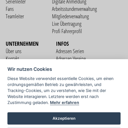
Serienleiter
Digitale Anmeldung
Fans
Arbeitsstundenverwaltung
Teamleiter
Mitgliederverwaltung
Live Übertragung
Profi Fahrerprofil
UNTERNEHMEN
INFOS
Über uns
Adressen Serien
Kontakt
Adressen Vereine
Nutzungsbedingungen
Adressen Teams
Wir nutzen Cookies
Datenschutzerklärung
Streckenverzeichnis
Diese Website verwendet essentielle Cookies, um einen
Impressum
ordnungsgemäßen Betrieb zu gewährleisten, und
COMMUNITY
Tracking-Cookies, um zu verstehen, wie Sie mit der
Website interagieren. Letztere werden erst nach
Zustimmung geladen.
Mehr erfahren
TV
Akzeptieren