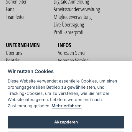
Serienleiter
Digitale Anmeldung
Fans
Arbeitsstundenverwaltung
Teamleiter
Mitgliederverwaltung
Live Übertragung
Profi Fahrerprofil
UNTERNEHMEN
INFOS
Über uns
Adressen Serien
Kontakt
Adressen Vereine
Nutzungsbedingungen
Adressen Teams
Wir nutzen Cookies
Datenschutzerklärung
Streckenverzeichnis
Diese Website verwendet essentielle Cookies, um einen
Impressum
ordnungsgemäßen Betrieb zu gewährleisten, und
COMMUNITY
Tracking-Cookies, um zu verstehen, wie Sie mit der
Website interagieren. Letztere werden erst nach
Zustimmung geladen.
Mehr erfahren
TV
Akzeptieren