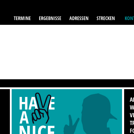
TERMINE
ERGEBNISSE
ADRESSEN
STRECKEN
KONT
A
W
V
T
F