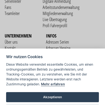
Serienleiter
Digitale Anmeldung
Fans
Arbeitsstundenverwaltung
Teamleiter
Mitgliederverwaltung
Live Übertragung
Profi Fahrerprofil
UNTERNEHMEN
INFOS
Über uns
Adressen Serien
Kontakt
Adressen Vereine
Nutzungsbedingungen
Adressen Teams
Wir nutzen Cookies
Datenschutzerklärung
Streckenverzeichnis
Diese Website verwendet essentielle Cookies, um einen
Impressum
ordnungsgemäßen Betrieb zu gewährleisten, und
COMMUNITY
Tracking-Cookies, um zu verstehen, wie Sie mit der
Website interagieren. Letztere werden erst nach
Zustimmung geladen.
Mehr erfahren
TV
Akzeptieren