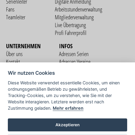
Serienleiter
Digitale Anmeldung
Fans
Arbeitsstundenverwaltung
Teamleiter
Mitgliederverwaltung
Live Übertragung
Profi Fahrerprofil
UNTERNEHMEN
INFOS
Über uns
Adressen Serien
Kontakt
Adressen Vereine
Nutzungsbedingungen
Adressen Teams
Wir nutzen Cookies
Datenschutzerklärung
Streckenverzeichnis
Diese Website verwendet essentielle Cookies, um einen
Impressum
ordnungsgemäßen Betrieb zu gewährleisten, und
COMMUNITY
Tracking-Cookies, um zu verstehen, wie Sie mit der
Website interagieren. Letztere werden erst nach
Zustimmung geladen.
Mehr erfahren
TV
Akzeptieren