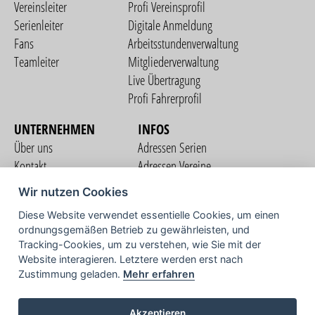
Vereinsleiter
Profi Vereinsprofil
Serienleiter
Digitale Anmeldung
Fans
Arbeitsstundenverwaltung
Teamleiter
Mitgliederverwaltung
Live Übertragung
Profi Fahrerprofil
UNTERNEHMEN
INFOS
Über uns
Adressen Serien
Kontakt
Adressen Vereine
Nutzungsbedingungen
Adressen Teams
Wir nutzen Cookies
Datenschutzerklärung
Streckenverzeichnis
Diese Website verwendet essentielle Cookies, um einen
Impressum
ordnungsgemäßen Betrieb zu gewährleisten, und
COMMUNITY
Tracking-Cookies, um zu verstehen, wie Sie mit der
Website interagieren. Letztere werden erst nach
Zustimmung geladen.
Mehr erfahren
TV
Akzeptieren