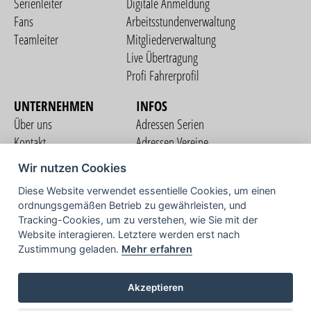
Serienleiter
Digitale Anmeldung
Fans
Arbeitsstundenverwaltung
Teamleiter
Mitgliederverwaltung
Live Übertragung
Profi Fahrerprofil
UNTERNEHMEN
INFOS
Über uns
Adressen Serien
Kontakt
Adressen Vereine
Nutzungsbedingungen
Adressen Teams
Wir nutzen Cookies
Datenschutzerklärung
Streckenverzeichnis
Diese Website verwendet essentielle Cookies, um einen
Impressum
ordnungsgemäßen Betrieb zu gewährleisten, und
COMMUNITY
Tracking-Cookies, um zu verstehen, wie Sie mit der
Website interagieren. Letztere werden erst nach
Zustimmung geladen.
Mehr erfahren
TV
Akzeptieren