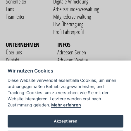
Serienleiter
Digitale Anmeldung
Fans
Arbeitsstundenverwaltung
Teamleiter
Mitgliederverwaltung
Live Übertragung
Profi Fahrerprofil
UNTERNEHMEN
INFOS
Über uns
Adressen Serien
Kontakt
Adressen Vereine
Nutzungsbedingungen
Adressen Teams
Wir nutzen Cookies
Datenschutzerklärung
Streckenverzeichnis
Diese Website verwendet essentielle Cookies, um einen
Impressum
ordnungsgemäßen Betrieb zu gewährleisten, und
COMMUNITY
Tracking-Cookies, um zu verstehen, wie Sie mit der
Website interagieren. Letztere werden erst nach
Zustimmung geladen.
Mehr erfahren
TV
Akzeptieren