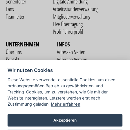
Serienleiter
Digitale Anmeldung
Fans
Arbeitsstundenverwaltung
Teamleiter
Mitgliederverwaltung
Live Übertragung
Profi Fahrerprofil
UNTERNEHMEN
INFOS
Über uns
Adressen Serien
Kontakt
Adressen Vereine
Nutzungsbedingungen
Adressen Teams
Wir nutzen Cookies
Datenschutzerklärung
Streckenverzeichnis
Diese Website verwendet essentielle Cookies, um einen
Impressum
ordnungsgemäßen Betrieb zu gewährleisten, und
COMMUNITY
Tracking-Cookies, um zu verstehen, wie Sie mit der
Website interagieren. Letztere werden erst nach
Zustimmung geladen.
Mehr erfahren
TV
Akzeptieren