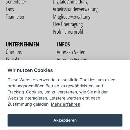
Serienleiter
Digitale Anmeldung
Fans
Arbeitsstundenverwaltung
Teamleiter
Mitgliederverwaltung
Live Übertragung
Profi Fahrerprofil
UNTERNEHMEN
INFOS
Über uns
Adressen Serien
Kontakt
Adressen Vereine
Nutzungsbedingungen
Adressen Teams
Wir nutzen Cookies
Datenschutzerklärung
Streckenverzeichnis
Diese Website verwendet essentielle Cookies, um einen
Impressum
ordnungsgemäßen Betrieb zu gewährleisten, und
COMMUNITY
Tracking-Cookies, um zu verstehen, wie Sie mit der
Website interagieren. Letztere werden erst nach
Zustimmung geladen.
Mehr erfahren
TV
Akzeptieren