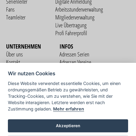
Serienleiter
Digitale Anmeldung
Fans
Arbeitsstundenverwaltung
Teamleiter
Mitgliederverwaltung
Live Übertragung
Profi Fahrerprofil
UNTERNEHMEN
INFOS
Über uns
Adressen Serien
Kontakt
Adressen Vereine
Nutzungsbedingungen
Adressen Teams
Wir nutzen Cookies
Datenschutzerklärung
Streckenverzeichnis
Diese Website verwendet essentielle Cookies, um einen
Impressum
ordnungsgemäßen Betrieb zu gewährleisten, und
COMMUNITY
Tracking-Cookies, um zu verstehen, wie Sie mit der
Website interagieren. Letztere werden erst nach
Zustimmung geladen.
Mehr erfahren
TV
Akzeptieren