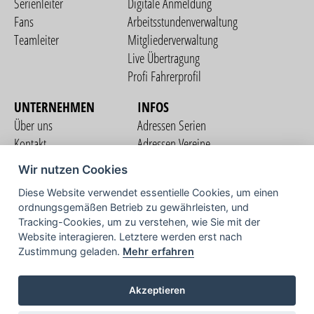
Serienleiter
Digitale Anmeldung
Fans
Arbeitsstundenverwaltung
Teamleiter
Mitgliederverwaltung
Live Übertragung
Profi Fahrerprofil
UNTERNEHMEN
INFOS
Über uns
Adressen Serien
Kontakt
Adressen Vereine
Nutzungsbedingungen
Adressen Teams
Wir nutzen Cookies
Datenschutzerklärung
Streckenverzeichnis
Diese Website verwendet essentielle Cookies, um einen
Impressum
ordnungsgemäßen Betrieb zu gewährleisten, und
COMMUNITY
Tracking-Cookies, um zu verstehen, wie Sie mit der
Website interagieren. Letztere werden erst nach
Zustimmung geladen.
Mehr erfahren
TV
Akzeptieren