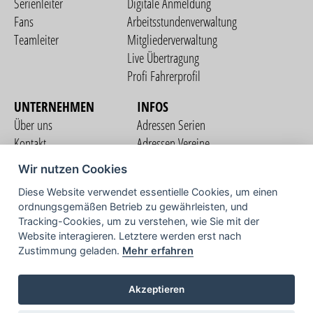
Serienleiter
Digitale Anmeldung
Fans
Arbeitsstundenverwaltung
Teamleiter
Mitgliederverwaltung
Live Übertragung
Profi Fahrerprofil
UNTERNEHMEN
INFOS
Über uns
Adressen Serien
Kontakt
Adressen Vereine
Nutzungsbedingungen
Adressen Teams
Wir nutzen Cookies
Datenschutzerklärung
Streckenverzeichnis
Diese Website verwendet essentielle Cookies, um einen
Impressum
ordnungsgemäßen Betrieb zu gewährleisten, und
COMMUNITY
Tracking-Cookies, um zu verstehen, wie Sie mit der
Website interagieren. Letztere werden erst nach
Zustimmung geladen.
Mehr erfahren
TV
Akzeptieren