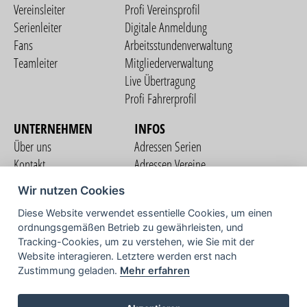
Vereinsleiter
Profi Vereinsprofil
Serienleiter
Digitale Anmeldung
Fans
Arbeitsstundenverwaltung
Teamleiter
Mitgliederverwaltung
Live Übertragung
Profi Fahrerprofil
UNTERNEHMEN
INFOS
Über uns
Adressen Serien
Kontakt
Adressen Vereine
Nutzungsbedingungen
Adressen Teams
Wir nutzen Cookies
Datenschutzerklärung
Streckenverzeichnis
Diese Website verwendet essentielle Cookies, um einen
Impressum
COMMUNITY
ordnungsgemäßen Betrieb zu gewährleisten, und
Tracking-Cookies, um zu verstehen, wie Sie mit der
Website interagieren. Letztere werden erst nach
Zustimmung geladen.
Mehr erfahren
TV