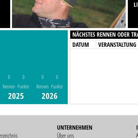
L
NÄCHSTES RENNEN ODER TR
DATUM
VERANSTALTUNG
0
0
0
0
Rennen
Punkte
Rennen
Punkte
2025
2026
UNTERNEHMEN
erzeichnis
Über uns