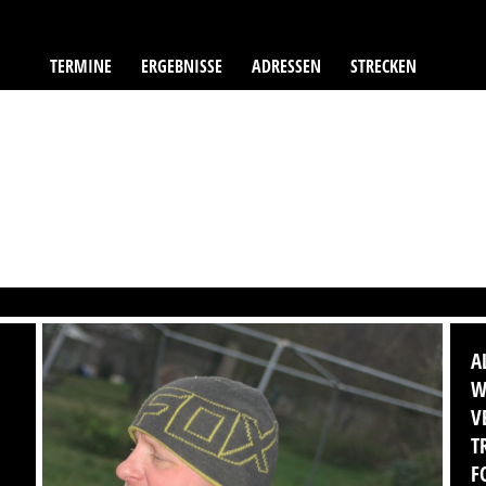
TERMINE
ERGEBNISSE
ADRESSEN
STRECKEN
A
W
V
T
F