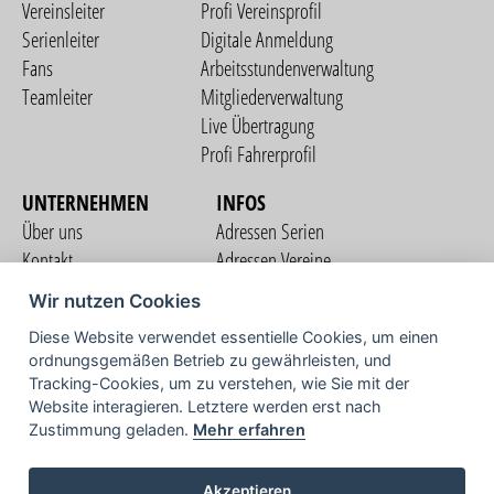
Vereinsleiter
Profi Vereinsprofil
Serienleiter
Digitale Anmeldung
Fans
Arbeitsstundenverwaltung
Teamleiter
Mitgliederverwaltung
Live Übertragung
Profi Fahrerprofil
UNTERNEHMEN
INFOS
Über uns
Adressen Serien
Kontakt
Adressen Vereine
Nutzungsbedingungen
Adressen Teams
Wir nutzen Cookies
Datenschutzerklärung
Streckenverzeichnis
Diese Website verwendet essentielle Cookies, um einen
Impressum
ordnungsgemäßen Betrieb zu gewährleisten, und
COMMUNITY
Tracking-Cookies, um zu verstehen, wie Sie mit der
Website interagieren. Letztere werden erst nach
Zustimmung geladen.
Mehr erfahren
TV
Akzeptieren