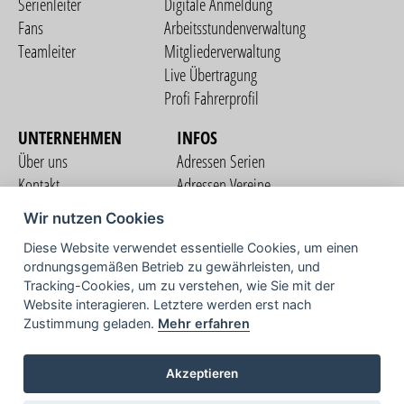
Serienleiter
Digitale Anmeldung
Fans
Arbeitsstundenverwaltung
Teamleiter
Mitgliederverwaltung
Live Übertragung
Profi Fahrerprofil
UNTERNEHMEN
INFOS
Über uns
Adressen Serien
Kontakt
Adressen Vereine
Nutzungsbedingungen
Adressen Teams
Wir nutzen Cookies
Datenschutzerklärung
Streckenverzeichnis
Diese Website verwendet essentielle Cookies, um einen
Impressum
ordnungsgemäßen Betrieb zu gewährleisten, und
COMMUNITY
Tracking-Cookies, um zu verstehen, wie Sie mit der
Website interagieren. Letztere werden erst nach
Zustimmung geladen.
Mehr erfahren
TV
Akzeptieren