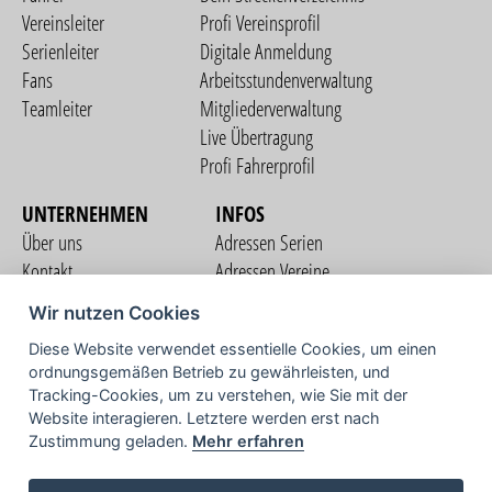
Vereinsleiter
Profi Vereinsprofil
Serienleiter
Digitale Anmeldung
Fans
Arbeitsstundenverwaltung
Teamleiter
Mitgliederverwaltung
Live Übertragung
Profi Fahrerprofil
UNTERNEHMEN
INFOS
Über uns
Adressen Serien
Kontakt
Adressen Vereine
Nutzungsbedingungen
Adressen Teams
Wir nutzen Cookies
Datenschutzerklärung
Streckenverzeichnis
Diese Website verwendet essentielle Cookies, um einen
Impressum
ordnungsgemäßen Betrieb zu gewährleisten, und
COMMUNITY
Tracking-Cookies, um zu verstehen, wie Sie mit der
Website interagieren. Letztere werden erst nach
Zustimmung geladen.
Mehr erfahren
TV