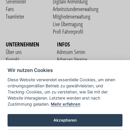
Serienleiter
Digitale Anmeldung
Fans
Arbeitsstundenverwaltung
Teamleiter
Mitgliederverwaltung
Live Übertragung
Profi Fahrerprofil
UNTERNEHMEN
INFOS
Über uns
Adressen Serien
Kontakt
Adressen Vereine
Nutzungsbedingungen
Adressen Teams
Wir nutzen Cookies
Datenschutzerklärung
Streckenverzeichnis
Diese Website verwendet essentielle Cookies, um einen
Impressum
ordnungsgemäßen Betrieb zu gewährleisten, und
COMMUNITY
Tracking-Cookies, um zu verstehen, wie Sie mit der
Website interagieren. Letztere werden erst nach
Zustimmung geladen.
Mehr erfahren
TV
Akzeptieren