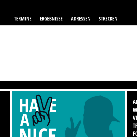
TERMINE
ERGEBNISSE
ADRESSEN
STRECKEN
A
W
V
T
F