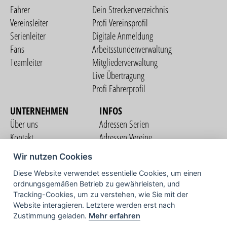
Fahrer
Dein Streckenverzeichnis
Vereinsleiter
Profi Vereinsprofil
Serienleiter
Digitale Anmeldung
Fans
Arbeitsstundenverwaltung
Teamleiter
Mitgliederverwaltung
Live Übertragung
Profi Fahrerprofil
UNTERNEHMEN
INFOS
Über uns
Adressen Serien
Kontakt
Adressen Vereine
Nutzungsbedingungen
Adressen Teams
Wir nutzen Cookies
Datenschutzerklärung
Streckenverzeichnis
Diese Website verwendet essentielle Cookies, um einen
Impressum
COMMUNITY
ordnungsgemäßen Betrieb zu gewährleisten, und
Tracking-Cookies, um zu verstehen, wie Sie mit der
Website interagieren. Letztere werden erst nach
Zustimmung geladen.
Mehr erfahren