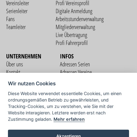
Vereinsleiter
Profi Vereinsprofil
Serienleiter
Digitale Anmeldung
Fans
Arbeitsstundenverwaltung
Teamleiter
Mitgliederverwaltung
Live Übertragung
Profi Fahrerprofil
UNTERNEHMEN
INFOS
Über uns
Adressen Serien
Kontakt
Adressen Vereine
Nutzungsbedingungen
Adressen Teams
Wir nutzen Cookies
Datenschutzerklärung
Streckenverzeichnis
Diese Website verwendet essentielle Cookies, um einen
Impressum
ordnungsgemäßen Betrieb zu gewährleisten, und
COMMUNITY
Tracking-Cookies, um zu verstehen, wie Sie mit der
Website interagieren. Letztere werden erst nach
Zustimmung geladen.
Mehr erfahren
TV
Akzeptieren