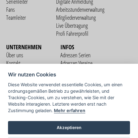
Serienleiter
Digitale Anmeldung
Fans
Arbeitsstundenverwaltung
Teamleiter
Mitgliederverwaltung
Live Übertragung
Profi Fahrerprofil
UNTERNEHMEN
INFOS
Über uns
Adressen Serien
Kontakt
Adressen Vereine
Nutzungsbedingungen
Adressen Teams
Wir nutzen Cookies
Datenschutzerklärung
Streckenverzeichnis
Diese Website verwendet essentielle Cookies, um einen
Impressum
ordnungsgemäßen Betrieb zu gewährleisten, und
COMMUNITY
Tracking-Cookies, um zu verstehen, wie Sie mit der
Website interagieren. Letztere werden erst nach
Zustimmung geladen.
Mehr erfahren
TV
Akzeptieren