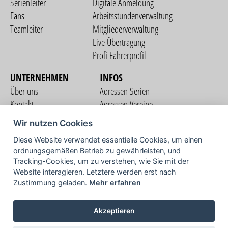
Serienleiter
Digitale Anmeldung
Fans
Arbeitsstundenverwaltung
Teamleiter
Mitgliederverwaltung
Live Übertragung
Profi Fahrerprofil
UNTERNEHMEN
INFOS
Über uns
Adressen Serien
Kontakt
Adressen Vereine
Nutzungsbedingungen
Adressen Teams
Wir nutzen Cookies
Datenschutzerklärung
Streckenverzeichnis
Diese Website verwendet essentielle Cookies, um einen
Impressum
ordnungsgemäßen Betrieb zu gewährleisten, und
COMMUNITY
Tracking-Cookies, um zu verstehen, wie Sie mit der
Website interagieren. Letztere werden erst nach
Zustimmung geladen.
Mehr erfahren
TV
Akzeptieren