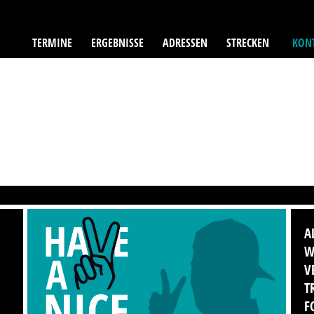
TERMINE
ERGEBNISSE
ADRESSEN
STRECKEN
KONT
A
W
V
T
F