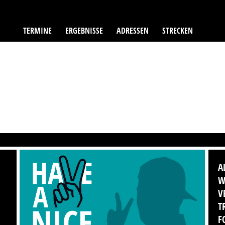
TERMINE
ERGEBNISSE
ADRESSEN
STRECKEN
A
W
V
T
F