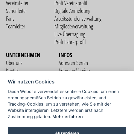
Vereinsleiter
Profi Vereinsprofil
Serienleiter
Digitale Anmeldung
Fans
Arbeitsstundenverwaltung
Teamleiter
Mitgliederverwaltung
Live Übertragung
Profi Fahrerprofil
UNTERNEHMEN
INFOS
Über uns
Adressen Serien
Kontakt
Adressen Vereine
Nutzungsbedingungen
Adressen Teams
Wir nutzen Cookies
Datenschutzerklärung
Streckenverzeichnis
Diese Website verwendet essentielle Cookies, um einen
Impressum
ordnungsgemäßen Betrieb zu gewährleisten, und
COMMUNITY
Tracking-Cookies, um zu verstehen, wie Sie mit der
Website interagieren. Letztere werden erst nach
Zustimmung geladen.
Mehr erfahren
TV
Akzeptieren