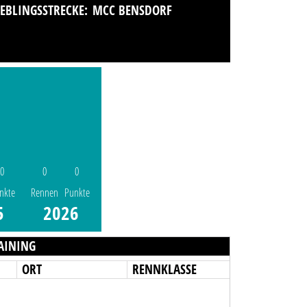
IEBLINGSSTRECKE:
MCC BENSDORF
0
0
0
nkte
Rennen
Punkte
5
2026
AINING
ORT
RENNKLASSE