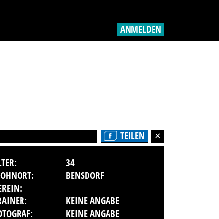
ANMELDEN
TEILEN
LTER:
34
OHNORT:
BENSDORF
EREIN:
RAINER:
KEINE ANGABE
OTOGRAF:
KEINE ANGABE