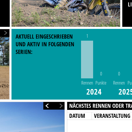
L
AKTUELL EINGESCHRIEBEN
1
UND AKTIV IN FOLGENDEN
SERIEN:
0
0
Rennen
Punkte
Rennen
Pu
2024
202
NÄCHSTES RENNEN ODER TR
DATUM
VERANSTALTUNG