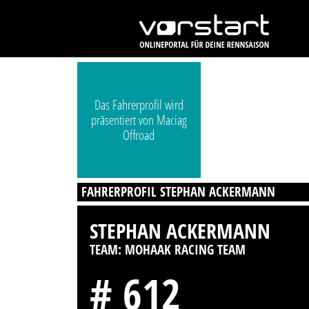
Das Fahrerprofil wird
präsentiert von Maciag
Offroad
FAHRERPROFIL STEPHAN ACKERMANN
STEPHAN ACKERMANN
TEAM: MOHAAK RACING TEAM
# 612