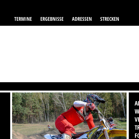
TERMINE
ERGEBNISSE
ADRESSEN
STRECKEN
A
W
V
T
F