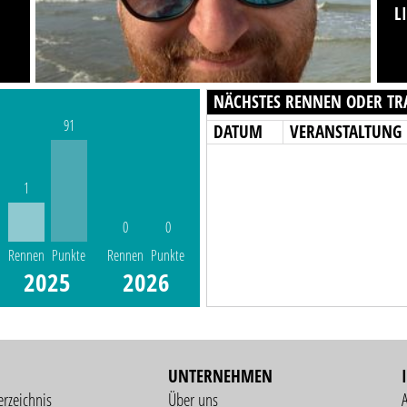
L
NÄCHSTES RENNEN ODER TR
91
DATUM
VERANSTALTUNG
1
0
0
Rennen
Punkte
Rennen
Punkte
2025
2026
UNTERNEHMEN
erzeichnis
Über uns