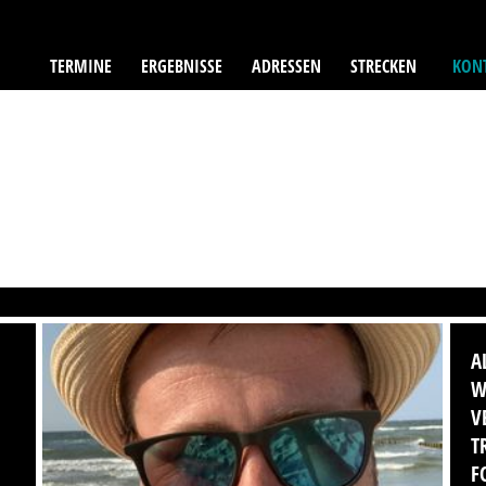
TERMINE
ERGEBNISSE
ADRESSEN
STRECKEN
KONT
A
W
V
T
F