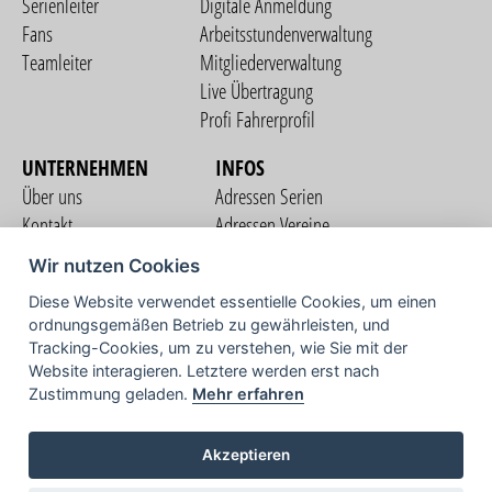
Serienleiter
Digitale Anmeldung
Fans
Arbeitsstundenverwaltung
Teamleiter
Mitgliederverwaltung
Live Übertragung
Profi Fahrerprofil
UNTERNEHMEN
INFOS
Über uns
Adressen Serien
Kontakt
Adressen Vereine
Nutzungsbedingungen
Adressen Teams
Wir nutzen Cookies
Datenschutzerklärung
Streckenverzeichnis
Diese Website verwendet essentielle Cookies, um einen
Impressum
ordnungsgemäßen Betrieb zu gewährleisten, und
COMMUNITY
Tracking-Cookies, um zu verstehen, wie Sie mit der
Website interagieren. Letztere werden erst nach
Zustimmung geladen.
Mehr erfahren
TV
Akzeptieren