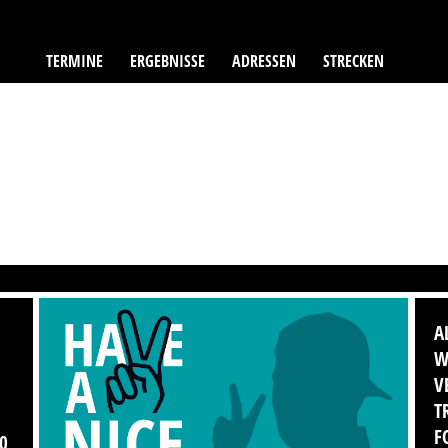
TERMINE
ERGEBNISSE
ADRESSEN
STRECKEN
A
W
V
T
F
0