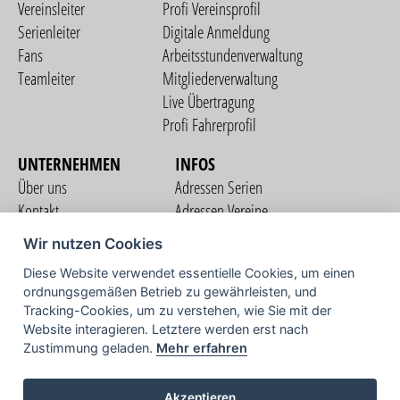
Vereinsleiter
Profi Vereinsprofil
Serienleiter
Digitale Anmeldung
Fans
Arbeitsstundenverwaltung
Teamleiter
Mitgliederverwaltung
Live Übertragung
Profi Fahrerprofil
UNTERNEHMEN
INFOS
Über uns
Adressen Serien
Kontakt
Adressen Vereine
Nutzungsbedingungen
Adressen Teams
Wir nutzen Cookies
Datenschutzerklärung
Streckenverzeichnis
Diese Website verwendet essentielle Cookies, um einen
Impressum
ordnungsgemäßen Betrieb zu gewährleisten, und
COMMUNITY
Tracking-Cookies, um zu verstehen, wie Sie mit der
Website interagieren. Letztere werden erst nach
Zustimmung geladen.
Mehr erfahren
TV
Akzeptieren