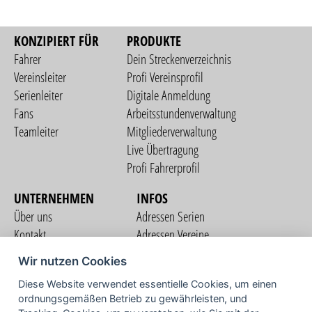
KONZIPIERT FÜR
PRODUKTE
Fahrer
Dein Streckenverzeichnis
Vereinsleiter
Profi Vereinsprofil
Serienleiter
Digitale Anmeldung
Fans
Arbeitsstundenverwaltung
Teamleiter
Mitgliederverwaltung
Live Übertragung
Profi Fahrerprofil
UNTERNEHMEN
INFOS
Über uns
Adressen Serien
Kontakt
Adressen Vereine
Nutzungsbedingungen
Adressen Teams
Wir nutzen Cookies
Datenschutzerklärung
Streckenverzeichnis
Diese Website verwendet essentielle Cookies, um einen
Impressum
ordnungsgemäßen Betrieb zu gewährleisten, und
COMMUNITY