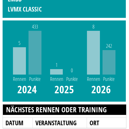
LVMX CLASSIC
433
8
5
242
1
0
Rennen
Punkte
Rennen
Punkte
Rennen
Punkte
2024
2025
2026
NÄCHSTES RENNEN ODER TRAINING
DATUM
VERANSTALTUNG
ORT