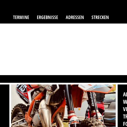
TERMINE
ERGEBNISSE
ADRESSEN
STRECKEN
A
W
V
T
F