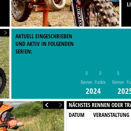
L
AKTUELL EINGESCHRIEBEN
UND AKTIV IN FOLGENDEN
SERIEN:
0
0
0
Rennen
Punkte
Rennen
Pu
2024
202
NÄCHSTES RENNEN ODER TR
DATUM
VERANSTALTUNG