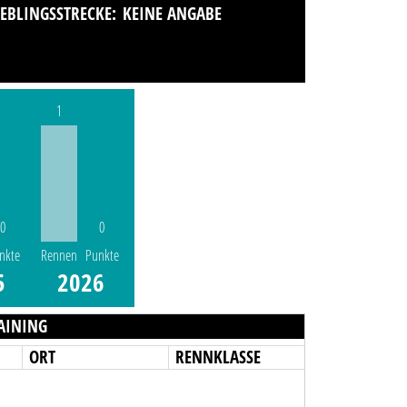
IEBLINGSSTRECKE:
KEINE ANGABE
1
0
0
nkte
Rennen
Punkte
5
2026
AINING
ORT
RENNKLASSE