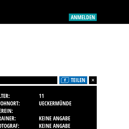
ANMELDEN
TEILEN
LTER:
11
OHNORT:
UECKERMÜNDE
EREIN:
RAINER:
KEINE ANGABE
OTOGRAF:
KEINE ANGABE