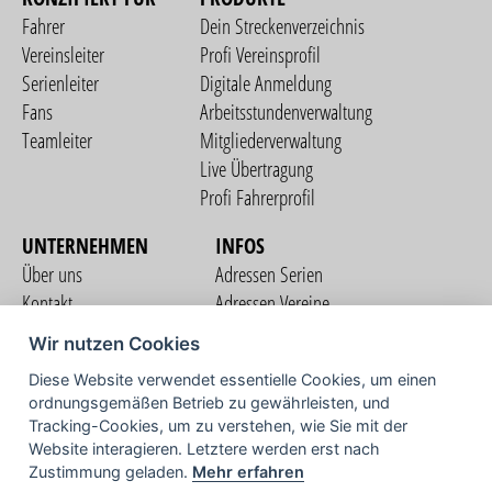
Fahrer
Dein Streckenverzeichnis
Vereinsleiter
Profi Vereinsprofil
Serienleiter
Digitale Anmeldung
Fans
Arbeitsstundenverwaltung
Teamleiter
Mitgliederverwaltung
Live Übertragung
Profi Fahrerprofil
UNTERNEHMEN
INFOS
Über uns
Adressen Serien
Kontakt
Adressen Vereine
Nutzungsbedingungen
Adressen Teams
Wir nutzen Cookies
Datenschutzerklärung
Streckenverzeichnis
Diese Website verwendet essentielle Cookies, um einen
Impressum
ordnungsgemäßen Betrieb zu gewährleisten, und
COMMUNITY
Tracking-Cookies, um zu verstehen, wie Sie mit der
Website interagieren. Letztere werden erst nach
Zustimmung geladen.
Mehr erfahren