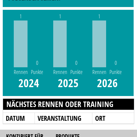
1
1
1
0
0
0
Rennen
Punkte
Rennen
Punkte
Rennen
Punkte
2024
2025
2026
NÄCHSTES RENNEN ODER TRAINING
DATUM
VERANSTALTUNG
ORT
KONZIPIERT FÜR
PRODUKTE