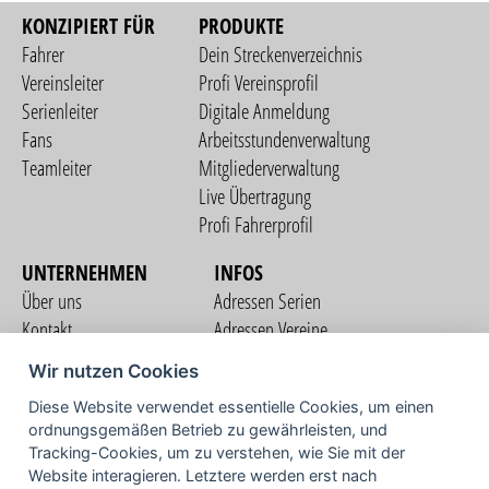
KONZIPIERT FÜR
PRODUKTE
Fahrer
Dein Streckenverzeichnis
Vereinsleiter
Profi Vereinsprofil
Serienleiter
Digitale Anmeldung
Fans
Arbeitsstundenverwaltung
Teamleiter
Mitgliederverwaltung
Live Übertragung
Profi Fahrerprofil
UNTERNEHMEN
INFOS
Über uns
Adressen Serien
Kontakt
Adressen Vereine
Nutzungsbedingungen
Adressen Teams
Wir nutzen Cookies
Datenschutzerklärung
Streckenverzeichnis
Diese Website verwendet essentielle Cookies, um einen
Impressum
COMMUNITY
ordnungsgemäßen Betrieb zu gewährleisten, und
Tracking-Cookies, um zu verstehen, wie Sie mit der
Website interagieren. Letztere werden erst nach